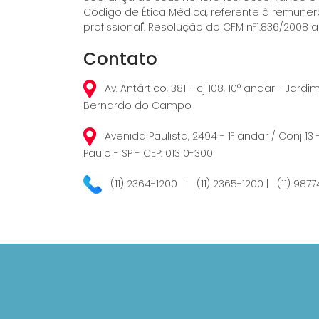
Código de Ética Médica, referente à remune
profissional". Resolução do CFM nº1.836/2008 ar
Contato
Av. Antártico, 381 - cj 108, 10° andar - Jard
Bernardo do Campo
Avenida Paulista, 2494 - 1º andar / Conj 13 
Paulo - SP - CEP: 01310-300
(11) 2364-1200 | (11) 2365-1200 | (11) 987