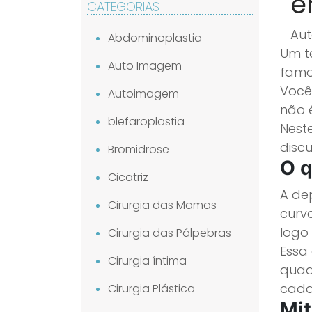
e
CATEGORIAS
Aut
Abdominoplastia
Um t
Auto Imagem
famo
Você
Autoimagem
não 
blefaroplastia
Neste
disc
Bromidrose
O q
Cicatriz
A de
Cirurgia das Mamas
curv
logo
Cirurgia das Pálpebras
Essa
Cirurgia íntima
quad
cada
Cirurgia Plástica
Mit