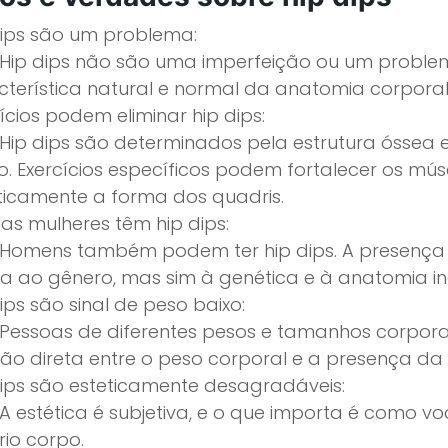
dips são um problema:
: Hip dips não são uma imperfeição ou um problem
cterística natural e normal da anatomia corporal
ícios podem eliminar hip dips:
 Hip dips são determinados pela estrutura óssea 
o. Exercícios específicos podem fortalecer os mú
ticamente a forma dos quadris.
as mulheres têm hip dips:
: Homens também podem ter hip dips. A presença 
da ao gênero, mas sim à genética e à anatomia ind
ips são sinal de peso baixo:
: Pessoas de diferentes pesos e tamanhos corporai
ção direta entre o peso corporal e a presença da
dips são esteticamente desagradáveis:
 A estética é subjetiva, e o que importa é como v
rio corpo.