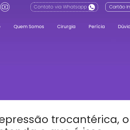
Contato via Whatsapp
Cartão In
e
Quem Somos
Cirurgia
Perícia
Dúvi
epressão trocantérica, ou