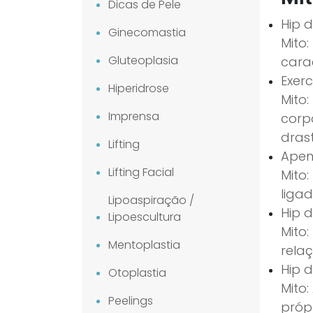
Dicas de Pele
Hip 
Ginecomastia
Mito
Gluteoplasia
cara
Exerc
Hiperidrose
Mito:
Imprensa
corp
dras
Lifting
Apen
Lifting Facial
Mito
liga
Lipoaspiração /
Hip d
Lipoescultura
Mito
Mentoplastia
rela
Hip 
Otoplastia
Mito:
Peelings
próp