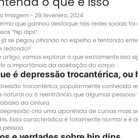
ntenda o que é isso
o Imagem - 29 fevereiro, 2024
ermo que ganhou destaque nas redes sociais foi a
sos “hip dips”.
 já se pegou olhando no espelho e tentando ent
é redondo?
 artigo, vamos explorar o que exatamente isso sign
utir a importância da aceitação do corpo.
ue é depressão trocantérica, ou 
pressão trocantérica, popularmente conhecida em 
a natural ou à reentrância que algumas pessoas t
 abaixo da cintura.
 depressão cria uma aparência de curvas mais ac
ris. Essa característica é totalmente normal e é
 pessoa.
os e verdades sobre hip dips