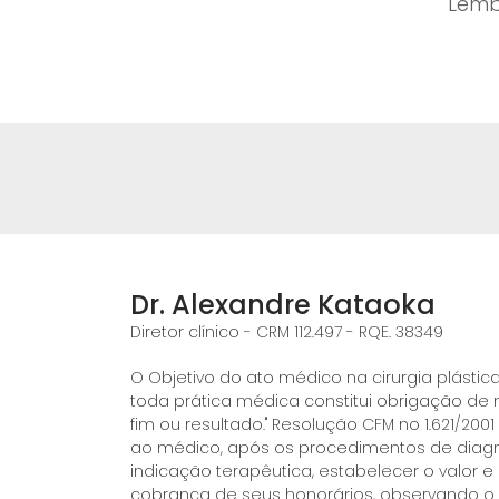
Lemb
Dr. Alexandre Kataoka
Diretor clínico - CRM 112.497 - RQE. 38349
O Objetivo do ato médico na cirurgia plást
toda prática médica constitui obrigação de
fim ou resultado." Resolução CFM no 1.621/2001
ao médico, após os procedimentos de diagn
indicação terapêutica, estabelecer o valor 
cobrança de seus honorários, observando o