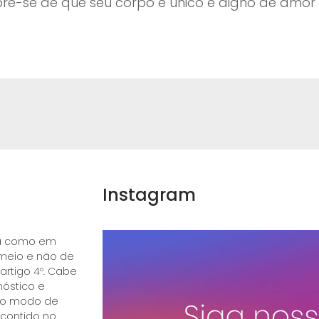
re-se de que seu corpo é único e digno de amor 
Instagram
ica como em
 meio e não de
 artigo 4º. Cabe
óstico e
e o modo de
 contido no