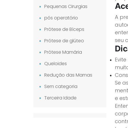
Ace
Pequenas Cirurgias
A pr
pós operatório
auto
Prótese de Bíceps
ente
seu 
Prótese de glúteo
Dic
Prótese Mamária
Evit
Queloides
muit
Consu
Redução das Mamas
Se a
Sem categoria
ment
Terceira Idade
e es
Ente
corp
cont