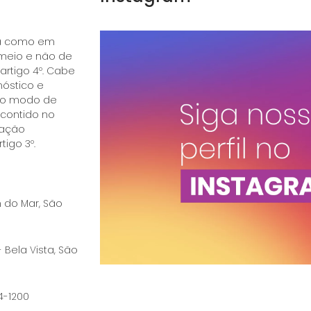
ica como em
 meio e não de
 artigo 4º. Cabe
óstico e
e o modo de
 contido no
ração
tigo 3º.
im do Mar, São
- Bela Vista, São
74-1200