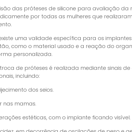
visão das próteses de silicone para avaliação da 
odicamente por todas as mulheres que realizaram
nto.
existe uma validade específica para os implantes.
tão, como o material usado e a reação do organis
orma personalizada.
 troca de próteses é realizada mediante sinais de
onais, incluindo:
ijecimento dos seios.
r nas mamas.
terações estéticas, com o implante ficando visível.
acidez, em decorrência de oscilações de peso e g