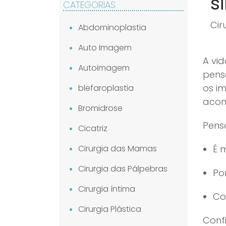
s
CATEGORIAS
Cir
Abdominoplastia
Auto Imagem
A vid
Autoimagem
pens
os i
blefaroplastia
acon
Bromidrose
Pens
Cicatriz
Cirurgia das Mamas
É 
Cirurgia das Pálpebras
Po
Cirurgia íntima
Co
Cirurgia Plástica
Confi