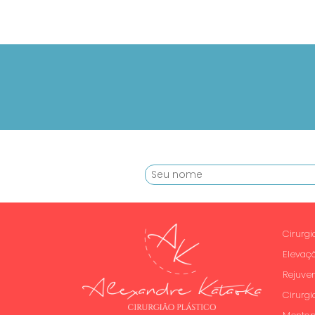
Cirurg
Elevaç
Rejuve
Cirurgi