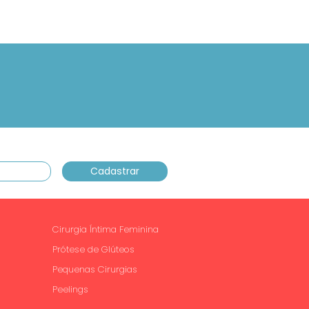
.
Cirurgia Íntima Feminina
Prótese de Glúteos
Pequenas Cirurgias
Peelings