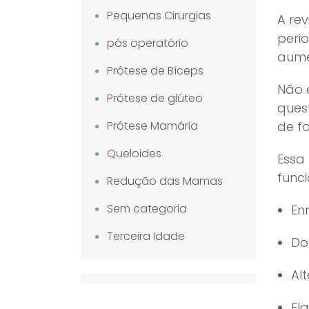
Pequenas Cirurgias
A re
peri
pós operatório
aume
Prótese de Bíceps
Não 
Prótese de glúteo
ques
Prótese Mamária
de f
Queloides
Essa
funci
Redução das Mamas
Sem categoria
Enr
Terceira Idade
Do
Al
Fl