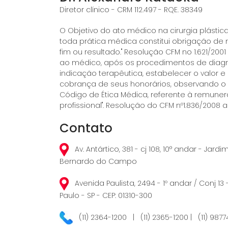
Diretor clínico - CRM 112.497 - RQE. 38349
O Objetivo do ato médico na cirurgia plást
toda prática médica constitui obrigação de
fim ou resultado." Resolução CFM no 1.621/2001
ao médico, após os procedimentos de diagn
indicação terapêutica, estabelecer o valor 
cobrança de seus honorários, observando o
Código de Ética Médica, referente à remune
profissional". Resolução do CFM nº1.836/2008 ar
Contato
Av. Antártico, 381 - cj 108, 10° andar - Jard
Bernardo do Campo
Avenida Paulista, 2494 - 1º andar / Conj 13 
Paulo - SP - CEP: 01310-300
(11) 2364-1200 | (11) 2365-1200 | (11) 987