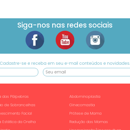
Siga-nos nas redes sociais
Cadastre-se e receba em seu e-mail conteúdos e novidades
ia das Pálpebras
Abdominoplastia
ão de Sobrancelhas
Ginecomastia
nescimento Facial
Prótese de Mama
a Estética da Orelha
Redução das Mamas