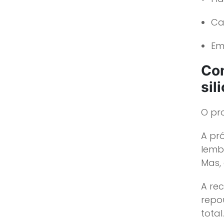
Ca
Em
Com
sil
O pr
A pró
lemb
Mas,
A re
repo
total.