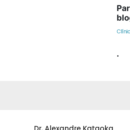
Par
blo
Clín
.
Dr. Alexandre Kataoka