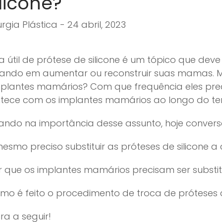
ilicone?
urgia Plástica - 24 abril, 2023
a útil de prótese de silicone é um tópico que dev
ando em aumentar ou reconstruir suas mamas.
mplantes mamários? Com que frequência eles prec
tece com os implantes mamários ao longo do t
ando na importância desse assunto, hoje conver
mesmo preciso substituir as próteses de silicone a
r que os implantes mamários precisam ser substi
mo é feito o procedimento de troca de próteses d
ra a seguir!