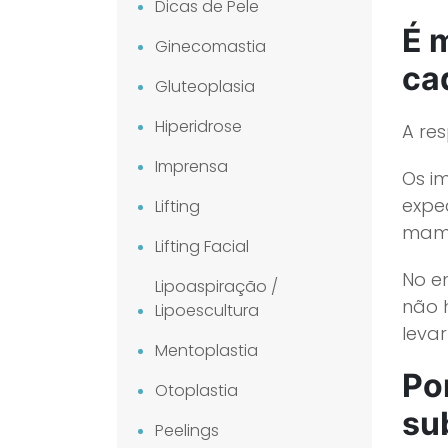
Dicas de Pele
É 
Ginecomastia
ca
Gluteoplasia
Hiperidrose
A re
Imprensa
Os i
expec
Lifting
mamá
Lifting Facial
No e
Lipoaspiração /
não 
Lipoescultura
levar
Mentoplastia
Po
Otoplastia
su
Peelings