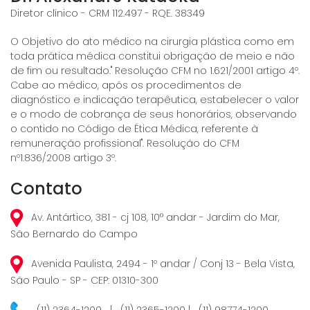
Diretor clínico - CRM 112.497 - RQE. 38349
O Objetivo do ato médico na cirurgia plástica como em
toda prática médica constitui obrigação de meio e não
de fim ou resultado." Resolução CFM no 1.621/2001 artigo 4º.
Cabe ao médico, após os procedimentos de
diagnóstico e indicação terapêutica, estabelecer o valor
e o modo de cobrança de seus honorários, observando
o contido no Código de Ética Médica, referente à
remuneração profissional". Resolução do CFM
nº1.836/2008 artigo 3º.
Contato
Av. Antártico, 381 - cj 108, 10° andar - Jardim do Mar,
São Bernardo do Campo
Avenida Paulista, 2494 - 1º andar / Conj 13 - Bela Vista,
São Paulo - SP - CEP: 01310-300
(11) 2364-1200 | (11) 2365-1200 | (11) 98774-1200