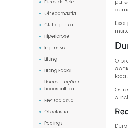
pare
Dicas de Pele
aume
Ginecomastia
Esse
Gluteoplasia
muit
Hiperidrose
Du
Imprensa
Lifting
O pr
abaix
Lifting Facial
local
Lipoaspiração /
Lipoescultura
Os r
o in
Mentoplastia
Re
Otoplastia
Peelings
Dura