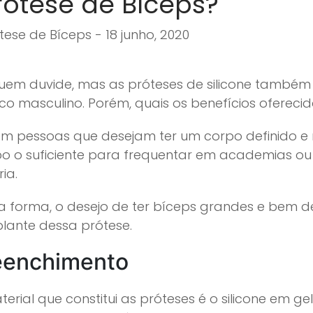
rótese de Bíceps?
tese de Bíceps - 18 junho, 2020
uem duvide, mas as próteses de silicone també
ico masculino. Porém, quais os benefícios ofereci
tem pessoas que desejam ter um corpo definido 
o o suficiente para frequentar em academias ou 
ia.
a forma, o desejo de ter bíceps grandes e bem
plante dessa prótese.
eenchimento
erial que constitui as próteses é o silicone em g