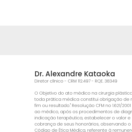
Dr. Alexandre Kataoka
Diretor clínico - CRM 112.497 - RQE. 38349
O Objetivo do ato médico na cirurgia plást
toda prática médica constitui obrigação de
fim ou resultado." Resolução CFM no 1.621/2001
ao médico, após os procedimentos de diagn
indicação terapêutica, estabelecer o valor 
cobrança de seus honorários, observando o
Código de Ética Médica, referente à remune