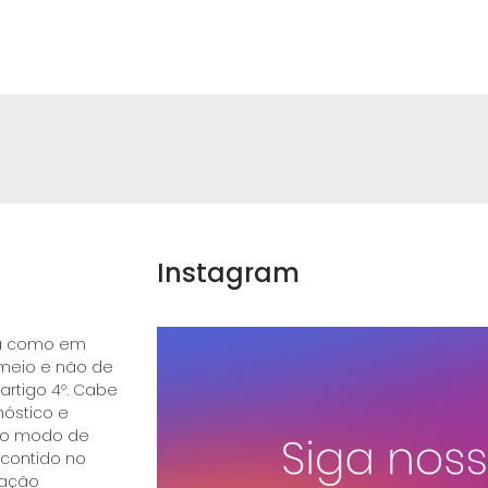
Instagram
ica como em
 meio e não de
 artigo 4º. Cabe
óstico e
e o modo de
 contido no
ração