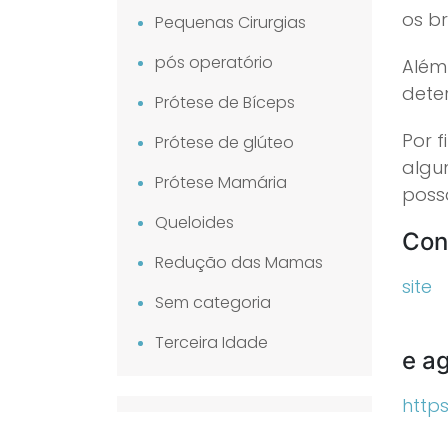
os br
Pequenas Cirurgias
pós operatório
Além
dete
Prótese de Bíceps
Por 
Prótese de glúteo
algu
Prótese Mamária
poss
Queloides
Con
Redução das Mamas
site
Sem categoria
Terceira Idade
e a
http