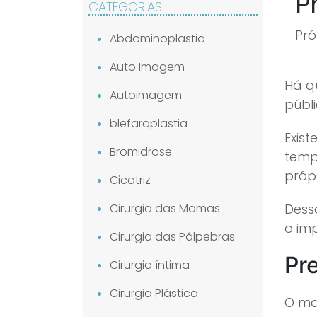
P
CATEGORIAS
Pró
Abdominoplastia
Auto Imagem
Há q
Autoimagem
públ
blefaroplastia
Exis
Bromidrose
temp
própr
Cicatriz
Cirurgia das Mamas
Dess
o im
Cirurgia das Pálpebras
Pr
Cirurgia íntima
Cirurgia Plástica
O mat