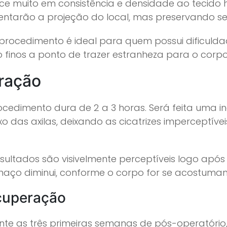
ce muito em consistência e densidade ao tecido 
ntarão a projeção do local, mas preservando seu
 procedimento é ideal para quem possui dificul
o finos a ponto de trazer estranheza para o corpo
ração
ocedimento dura de 2 a 3 horas. Será feita uma i
o das axilas, deixando as cicatrizes imperceptív
.
esultados são visivelmente perceptíveis logo apó
chaço diminui, conforme o corpo for se acostuma
cuperação
nte as três primeiras semanas de pós-operatório,