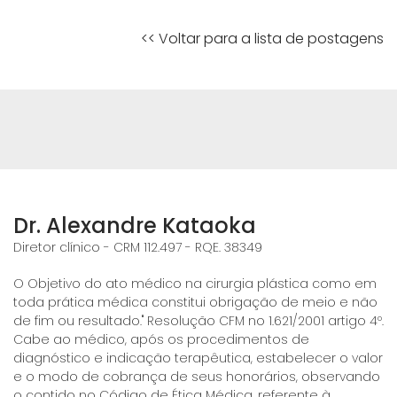
<< Voltar para a lista de postagens
Dr. Alexandre Kataoka
Diretor clínico - CRM 112.497 - RQE. 38349
O Objetivo do ato médico na cirurgia plástica como em
toda prática médica constitui obrigação de meio e não
de fim ou resultado." Resolução CFM no 1.621/2001 artigo 4º.
Cabe ao médico, após os procedimentos de
diagnóstico e indicação terapêutica, estabelecer o valor
e o modo de cobrança de seus honorários, observando
o contido no Código de Ética Médica, referente à