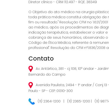
Diretor clínico - CRM 112.497 - RQE. 38349
O Objetivo do ato médico na cirurgia plást
toda prática médica constitui obrigação de
fim ou resultado." Resolução CFM no 1.621/2001
ao médico, após os procedimentos de diagn
indicação terapêutica, estabelecer o valor 
cobrança de seus honorários, observando o
Código de Ética Médica, referente à remune
profissional". Resolução do CFM nº1.836/2008 ar
Contato
Av. Antártico, 381 - cj 108, 10° andar - Jard
Bernardo do Campo
Avenida Paulista, 2494 - 1º andar / Conj 13 
Paulo - SP - CEP: 01310-300
(11) 2364-1200 | (11) 2365-1200 | (11) 987