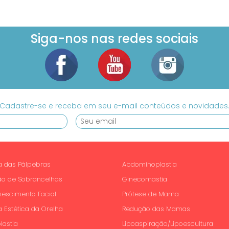
Siga-nos nas redes sociais
Cadastre-se e receba em seu e-mail conteúdos e novidades
ia das Pálpebras
Abdominoplastia
ão de Sobrancelhas
Ginecomastia
nescimento Facial
Prótese de Mama
a Estética da Orelha
Redução das Mamas
lastia
Lipoaspiração/Lipoescultura