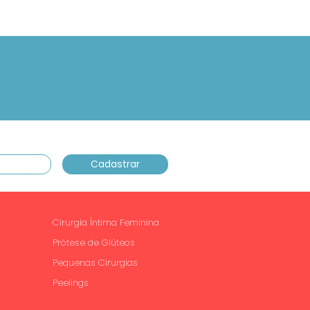
.
Cirurgia Íntima Feminina
Prótese de Glúteos
Pequenas Cirurgias
Peelings