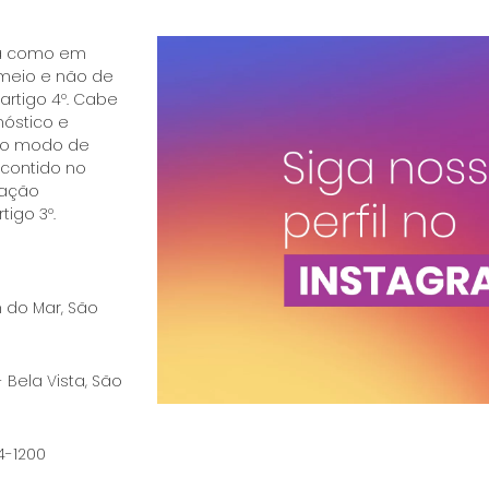
ica como em
 meio e não de
 artigo 4º. Cabe
óstico e
e o modo de
 contido no
ração
tigo 3º.
im do Mar, São
- Bela Vista, São
74-1200