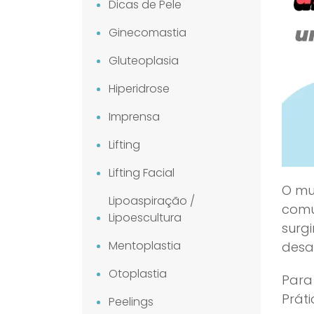
Dicas de Pele
Ginecomastia
Gluteoplasia
Hiperidrose
Imprensa
Lifting
Lifting Facial
O mu
Lipoaspiração /
comu
Lipoescultura
surg
Mentoplastia
desaf
Otoplastia
Para
Prát
Peelings