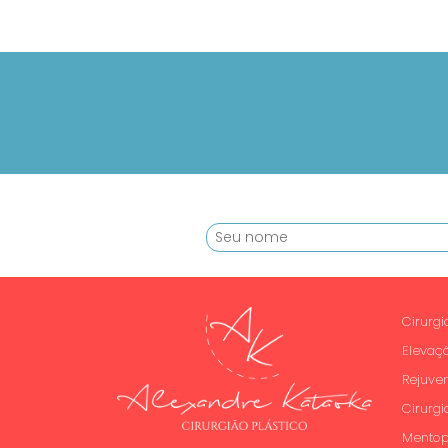
Cirurg
Elevaç
Rejuve
Cirurgi
Mentop