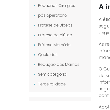
Pequenas Cirurgias
A i
pós operatório
A ét
Prótese de Bíceps
segu
exig
Prótese de glúteo
As r
Prótese Mamária
info
Queloides
mane
Redução das Mamas
O Gu
Sem categoria
de s
info
Terceira Idade
segui
conf
Adot