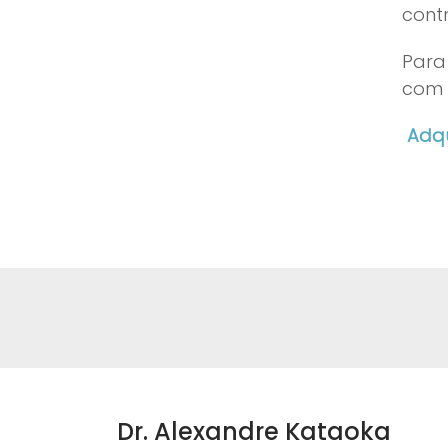
cont
Para
com a
Adqu
Dr. Alexandre Kataoka