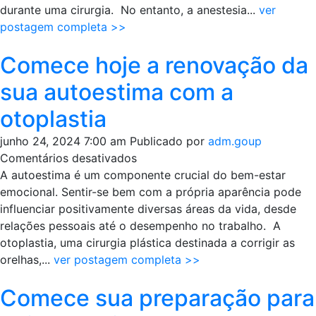
anestesia
durante uma cirurgia. No entanto, a anestesia...
ver
geral!
postagem completa >>
Comece hoje a renovação da
sua autoestima com a
otoplastia
junho 24, 2024 7:00 am
Publicado por
adm.goup
em
Comentários desativados
Comece
A autoestima é um componente crucial do bem-estar
hoje
emocional. Sentir-se bem com a própria aparência pode
a
influenciar positivamente diversas áreas da vida, desde
renovação
relações pessoais até o desempenho no trabalho. A
da
otoplastia, uma cirurgia plástica destinada a corrigir as
sua
orelhas,...
ver postagem completa >>
autoestima
Comece sua preparação para
com
a