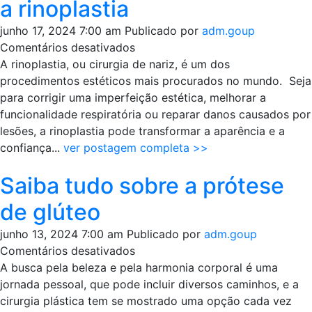
a rinoplastia
otoplastia
junho 17, 2024 7:00 am
Publicado por
adm.goup
em
Comentários desativados
Comece
A rinoplastia, ou cirurgia de nariz, é um dos
sua
procedimentos estéticos mais procurados no mundo. Seja
preparação
para corrigir uma imperfeição estética, melhorar a
para
funcionalidade respiratória ou reparar danos causados por
a
lesões, a rinoplastia pode transformar a aparência e a
rinoplastia
confiança...
ver postagem completa >>
Saiba tudo sobre a prótese
de glúteo
junho 13, 2024 7:00 am
Publicado por
adm.goup
em
Comentários desativados
Saiba
A busca pela beleza e pela harmonia corporal é uma
tudo
jornada pessoal, que pode incluir diversos caminhos, e a
sobre
cirurgia plástica tem se mostrado uma opção cada vez