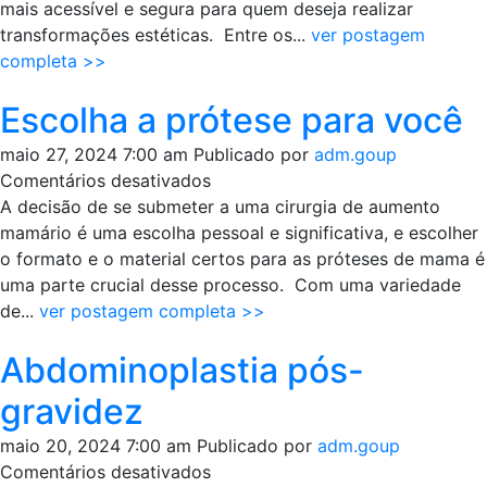
a
mais acessível e segura para quem deseja realizar
prótese
transformações estéticas. Entre os...
ver postagem
de
completa >>
glúteo
Escolha a prótese para você
maio 27, 2024 7:00 am
Publicado por
adm.goup
em
Comentários desativados
Escolha
A decisão de se submeter a uma cirurgia de aumento
a
mamário é uma escolha pessoal e significativa, e escolher
prótese
o formato e o material certos para as próteses de mama é
para
uma parte crucial desse processo. Com uma variedade
você
de...
ver postagem completa >>
Abdominoplastia pós-
gravidez
maio 20, 2024 7:00 am
Publicado por
adm.goup
em
Comentários desativados