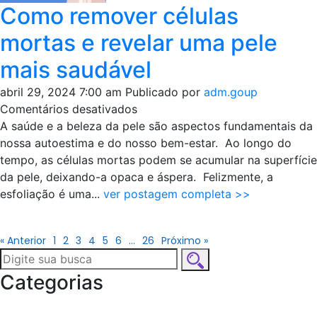
Como remover células
mortas e revelar uma pele
mais saudável
abril 29, 2024 7:00 am
Publicado por
adm.goup
em
Comentários desativados
Como
A saúde e a beleza da pele são aspectos fundamentais da
remover
nossa autoestima e do nosso bem-estar. Ao longo do
células
tempo, as células mortas podem se acumular na superfície
mortas
da pele, deixando-a opaca e áspera. Felizmente, a
e
esfoliação é uma...
ver postagem completa >>
revelar
uma
« Anterior
1
2
3
4
5
6
…
26
Próximo »
pele
mais
Categorias
saudável