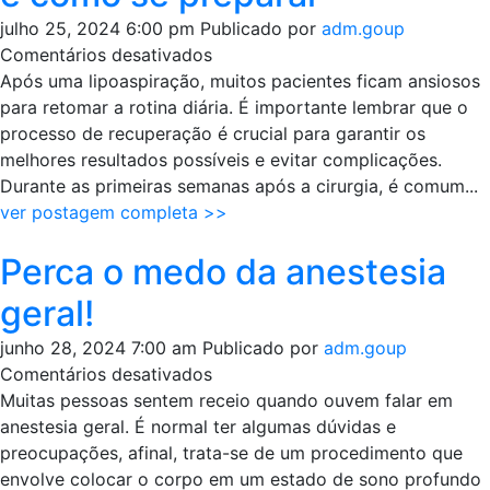
julho 25, 2024 6:00 pm
Publicado por
adm.goup
em
Comentários desativados
A
Após uma lipoaspiração, muitos pacientes ficam ansiosos
volta
para retomar a rotina diária. É importante lembrar que o
à
processo de recuperação é crucial para garantir os
rotina
melhores resultados possíveis e evitar complicações.
após
Durante as primeiras semanas após a cirurgia, é comum...
uma
ver postagem completa >>
lipoaspiração:
Perca o medo da anestesia
o
que
geral!
esperar
e
junho 28, 2024 7:00 am
Publicado por
adm.goup
como
em
Comentários desativados
se
Perca
Muitas pessoas sentem receio quando ouvem falar em
preparar
o
anestesia geral. É normal ter algumas dúvidas e
medo
preocupações, afinal, trata-se de um procedimento que
da
envolve colocar o corpo em um estado de sono profundo