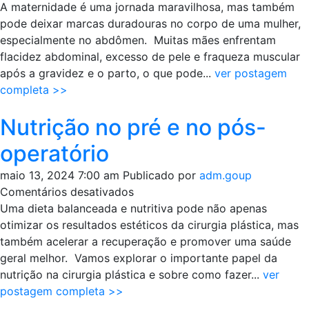
Abdominoplastia
A maternidade é uma jornada maravilhosa, mas também
pós-
pode deixar marcas duradouras no corpo de uma mulher,
gravidez
especialmente no abdômen. Muitas mães enfrentam
flacidez abdominal, excesso de pele e fraqueza muscular
após a gravidez e o parto, o que pode...
ver postagem
completa >>
Nutrição no pré e no pós-
operatório
maio 13, 2024 7:00 am
Publicado por
adm.goup
em
Comentários desativados
Nutrição
Uma dieta balanceada e nutritiva pode não apenas
no
otimizar os resultados estéticos da cirurgia plástica, mas
pré
também acelerar a recuperação e promover uma saúde
e
geral melhor. Vamos explorar o importante papel da
no
nutrição na cirurgia plástica e sobre como fazer...
ver
pós-
postagem completa >>
operatório