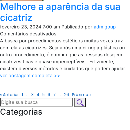
Melhore a aparência da sua
cicatriz
fevereiro 23, 2024 7:00 am
Publicado por
adm.goup
em
Comentários desativados
Melhore
A busca por procedimentos estéticos muitas vezes traz
a
com ela as cicatrizes. Seja após uma cirurgia plástica ou
aparência
outro procedimento, é comum que as pessoas desejem
da
cicatrizes finas e quase imperceptíveis. Felizmente,
sua
existem diversos métodos e cuidados que podem ajudar...
cicatriz
ver postagem completa >>
« Anterior
1
…
3
4
5
6
7
…
26
Próximo »
Categorias