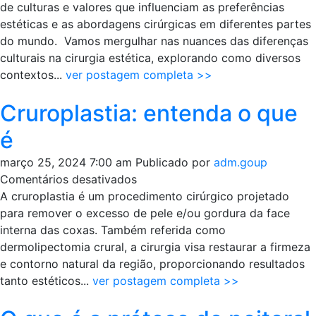
plástica
de culturas e valores que influenciam as preferências
e
estéticas e as abordagens cirúrgicas em diferentes partes
cultura
do mundo. Vamos mergulhar nas nuances das diferenças
culturais na cirurgia estética, explorando como diversos
contextos...
ver postagem completa >>
Cruroplastia: entenda o que
é
março 25, 2024 7:00 am
Publicado por
adm.goup
em
Comentários desativados
Cruroplastia:
A cruroplastia é um procedimento cirúrgico projetado
entenda
para remover o excesso de pele e/ou gordura da face
o
interna das coxas. Também referida como
que
dermolipectomia crural, a cirurgia visa restaurar a firmeza
é
e contorno natural da região, proporcionando resultados
tanto estéticos...
ver postagem completa >>