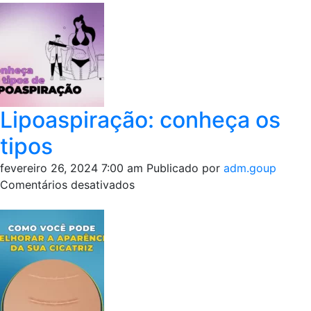
trocantérica,
ou
“Hip
Dips”:
entenda
o
que
Lipoaspiração: conheça os
é
tipos
isso
fevereiro 26, 2024 7:00 am
Publicado por
adm.goup
em
Comentários desativados
Lipoaspiração:
conheça
os
tipos