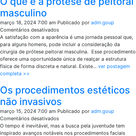
O que é a prótese de peitoral
masculino
março 18, 2024 7:00 am
Publicado por
adm.goup
em
Comentários desativados
O
A satisfação com a aparência é uma jornada pessoal que,
que
para alguns homens, pode incluir a consideração da
é
cirurgia de prótese peitoral masculina. Esse procedimento
a
oferece uma oportunidade única de realçar a estrutura
prótese
física de forma discreta e natural. Existe...
ver postagem
de
completa >>
peitoral
Os procedimentos estéticos
masculino
não invasivos
março 15, 2024 7:00 am
Publicado por
adm.goup
em
Comentários desativados
Os
O tempo é inevitável, mas a busca pela juventude tem
procedimentos
inspirado avanços notáveis nos procedimentos faciais