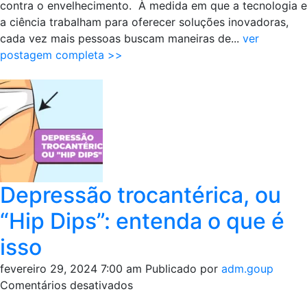
que
contra o envelhecimento. À medida em que a tecnologia e
desafiam
a ciência trabalham para oferecer soluções inovadoras,
o
cada vez mais pessoas buscam maneiras de...
ver
envelhecimento
postagem completa >>
Depressão trocantérica, ou
“Hip Dips”: entenda o que é
isso
fevereiro 29, 2024 7:00 am
Publicado por
adm.goup
em
Comentários desativados
Depressão