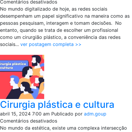
em
Comentários desativados
Os
No mundo digitalizado de hoje, as redes sociais
riscos
desempenham um papel significativo na maneira como as
de
pessoas pesquisam, interagem e tomam decisões. No
escolher
entanto, quando se trata de escolher um profissional
um
como um cirurgião plástico, a conveniência das redes
profissional
sociais...
ver postagem completa >>
pelas
redes
sociais
Cirurgia plástica e cultura
abril 15, 2024 7:00 am
Publicado por
adm.goup
em
Comentários desativados
Cirurgia
No mundo da estética, existe uma complexa intersecção