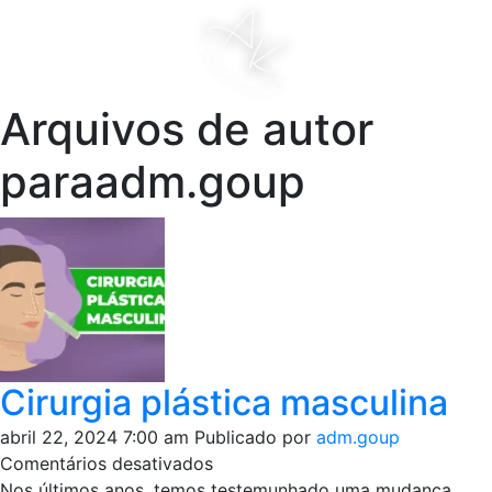
Arquivos de autor
paraadm.goup
Cirurgia plástica masculina
abril 22, 2024 7:00 am
Publicado por
adm.goup
em
Comentários desativados
Cirurgia
Nos últimos anos, temos testemunhado uma mudança