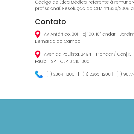
Código de Ética Médica, referente à remune
profissional". Resolução do CFM nº1.836/2008 ar
Contato
Av. Antártico, 381 - cj 108, 10° andar - Jard
Bernardo do Campo
Avenida Paulista, 2494 - 1º andar / Conj 13 
Paulo - SP - CEP: 01310-300
(11) 2364-1200 | (11) 2365-1200 | (11) 987