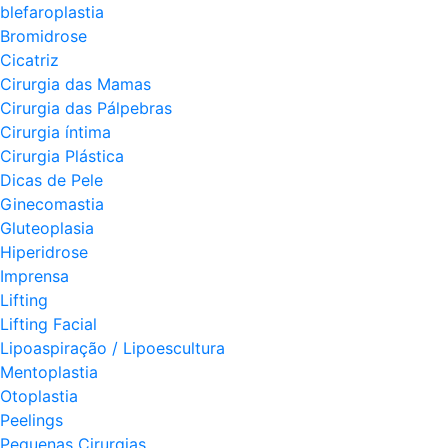
blefaroplastia
Bromidrose
Cicatriz
Cirurgia das Mamas
Cirurgia das Pálpebras
Cirurgia íntima
Cirurgia Plástica
Dicas de Pele
Ginecomastia
Gluteoplasia
Hiperidrose
Imprensa
Lifting
Lifting Facial
Lipoaspiração / Lipoescultura
Mentoplastia
Otoplastia
Peelings
Pequenas Cirurgias