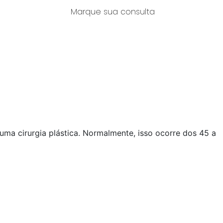
terativo
Marque sua consulta
das
Blog
Imprensa
Contato
uma cirurgia plástica. Normalmente, isso ocorre dos 45 a