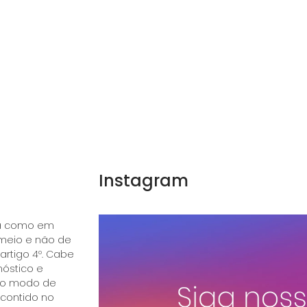
Instagram
ica como em
 meio e não de
 artigo 4º. Cabe
óstico e
e o modo de
 contido no