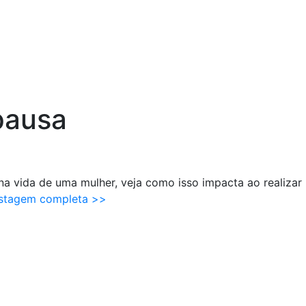
Contato via Whatsapp
Cartão In
e
Quem Somos
Cirurgia
Perícia
Dúvi
pausa
a vida de uma mulher, veja como isso impacta ao realizar 
stagem completa >>